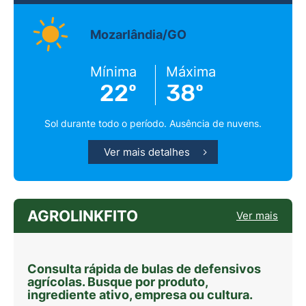
Mozarlândia/GO
Mínima
Máxima
22º
38º
Sol durante todo o período. Ausência de nuvens.
Ver mais detalhes
AGROLINKFITO
Ver mais
Consulta rápida de bulas de defensivos
agrícolas. Busque por produto,
ingrediente ativo, empresa ou cultura.