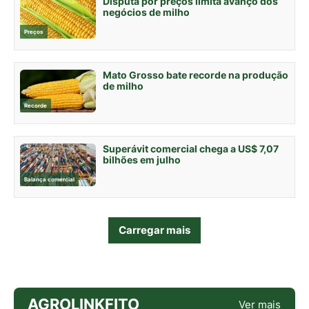
Disputa por preços limita avanço dos
negócios de milho
Preços
Mato Grosso bate recorde na produção
de milho
Recorde
Superávit comercial chega a US$ 7,07
bilhões em julho
Balança comercial
Carregar mais
AGROLINKFITO
Ver mais