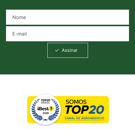
Nome
E-mail
Assinar