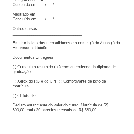
Concluído em: ___/___/____
Mestrado em: ______________________________
_________
Concluído em: ___/___/____
Outros cursos: ______________________________
______________________________
___
Emitir o boleto das mensalidades em nome: ( ) do Aluno ( ) da
Empresa/Instituição
Documentos Entregues
( ) Curriculum resumido ( ) Xerox autenticado do diploma de
graduação
( ) Xerox do RG e do CPF ( ) Comprovante de pgto.da
matrícula
( ) 01 foto 3x4
Declaro estar ciente do valor do curso: Matrícula de R$
300,00, mais 20 parcelas mensais de R$ 580,00.
______________________________