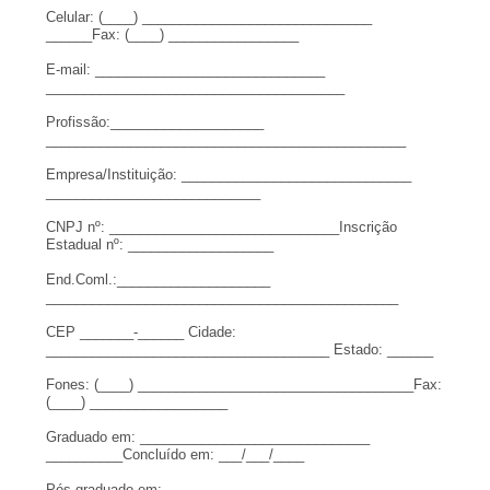
Celular: (____) ______________________________
______Fax: (____) _________________
E-mail: ______________________________
______________________________
_________
Profissão:____________________
______________________________
_________________
Empresa/Instituição: ______________________________
____________________________
CNPJ nº: ______________________________
Inscrição
Estadual nº: ___________________
End.Coml.:____________________
______________________________
________________
CEP _______-______ Cidade:
______________________________
_______ Estado: ______
Fones: (____) ______________________________
______Fax:
(____) __________________
Graduado em: ______________________________
__________Concluído em: ___/___/____
Pós-graduado em: ______________________________
______