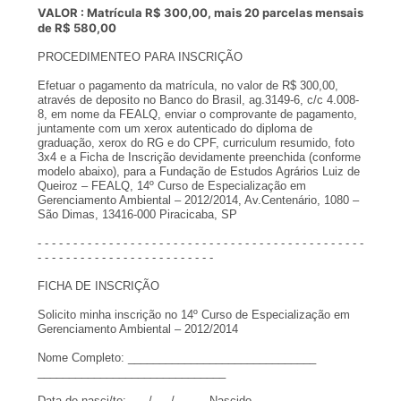
VALOR : Matrícula R$ 300,00, mais 20 parcelas mensais
de R$ 580,00
PROCEDIMENTEO PARA INSCRIÇÃO
Efetuar o pagamento da matrícula, no valor de R$ 300,00,
através de deposito no Banco do Brasil, ag.3149-6, c/c 4.008-
8, em nome da FEALQ, enviar o comprovante de pagamento,
juntamente com um xerox autenticado do diploma de
graduação, xerox do RG e do CPF, curriculum resumido, foto
3x4 e a Ficha de Inscrição devidamente preenchida (conforme
modelo abaixo), para a Fundação de Estudos Agrários Luiz de
Queiroz – FEALQ, 14º Curso de Especialização em
Gerenciamento Ambiental – 2012/2014, Av.Centenário, 1080 –
São Dimas, 13416-000 Piracicaba, SP
- - - - - - - - - - - - - - - - - - - - - - - - - - - - - - - - - - - - - - - - - - - - - -
- - - - - - - - - - - - - - - - - - - - - - - - -
FICHA DE INSCRIÇÃO
Solicito minha inscrição no 14º Curso de Especialização em
Gerenciamento Ambiental – 2012/2014
Nome Completo: ______________________________
______________________________
Data de nasci/to: ___/___/_____ Nascido