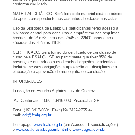
conforme divulgado.
MATERIAL DIDÁTICO: Será fornecido material didático básico
de apoio correspondente aos assuntos abordados nas aulas.
Uso da Biblioteca da Esalq: Os participantes terão acesso à
biblioteca central para consultas e empréstimo nos seguintes
horários: de 2ª a 6ª feiras das 7h45 as 22h00 horas e aos
sábados das 7h45 as 11h30.
CERTIFICADO: Será fornecido certificado de conclusão de
curso pela ESALQ/USP ao participante que tiver 85% de
presença e cumprir com as demais obrigações acadêmicas.
Inclui-se nessas obrigações a aprovação em disciplinas e a
elaboração e aprovação de monografia de conclusão.
INFORMAÇÕES
Fundação de Estudos Agrários Luiz de Queiroz
.Av. Centenário, 1080, 13416-000. Piracicaba, SP
Fone: (19) 3417-6604. Fax: (19) 3422-2755 e-
mail:
cdt@fealq.org.br
Homepage:
www.fealq.org.br
(em Acesso - Especializações)
e
www.esalq.usp.br/geamb.html
e
www.cegea.com.br