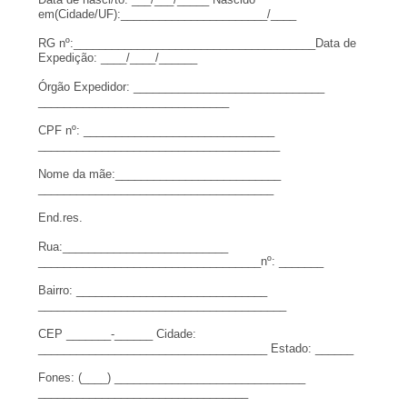
em(Cidade/UF):________________
_______/____
RG nº:___________________________
___________Data de
Expedição: ____/____/______
Órgão Expedidor: ______________________________
______________________________
CPF nº: ______________________________
______________________________
________
Nome da mãe:__________________________
______________________________
_______
End.res.
Rua:__________________________
______________________________
_____nº: _______
Bairro: ______________________________
______________________________
_________
CEP _______-______ Cidade:
______________________________
______ Estado: ______
Fones: (____) ______________________________
______________________________
___