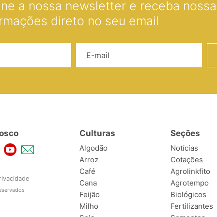
ine a nossa newsletter e receba nossas
ormações direto no seu email
Nome
E-mail
osco
Culturas
Seções
Algodão
Notícias
Arroz
Cotações
Café
Agrolinkfito
rivacidade
Cana
Agrotempo
reservados
Feijão
Biológicos
Milho
Fertilizantes