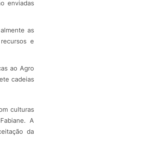
ão enviadas
ualmente as
 recursos e
ças ao Agro
sete cadeias
om culturas
 Fabiane. A
ceitação da