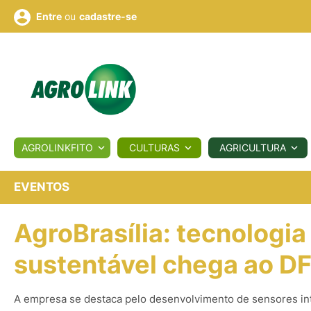
ou
cadastre-se
Entre
ULTURA
AGROLINKFITO
CULTURAS
AGRICULTURA
BIOLÓGICOS
COTAÇÕES
NOTÍCIAS
AGROTE
EVENTOS
AgroBrasília: tecnologia
Fotos
os
Conversor
Colunistas
Eventos
e
Vídeos
sustentável chega ao D
A empresa se destaca pelo desenvolvimento de sensores in