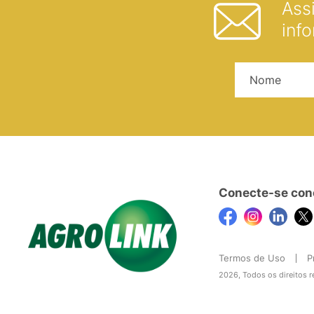
Ass
inf
Conecte-se con
Termos de Uso
P
2026, Todos os direitos 