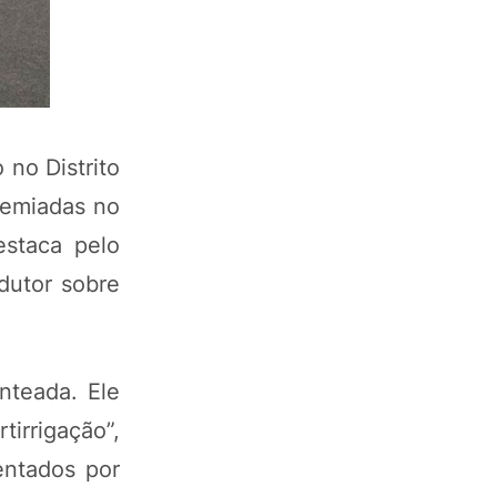
no Distrito
remiadas no
estaca pelo
dutor sobre
nteada. Ele
tirrigação”,
entados por