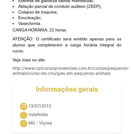
Exerese
de
gl
â
ndula
salivar
mandibular;
Ablação
parcial
de
conduto
auditivo
(
ZEEP
);
Colapso
de
traqueia
;
Enucleação
;
Vasectomia
.
CARGA
HORÁRIA
: 22
horas
ATENÇÃO
: O
certificado
será
emitido
apenas
para
os
alunos
que
completarem
a
carga
horária
integral do
curso
.
Veja
mais
no site:
http://www.cptcursospresenciais.com.br/
cursos
/
pequenos-
animais
/
curso-de-cirurgias-em-pequenos-animais
Informações gerais
13/07/2013
Indefinido
MG - Viçosa