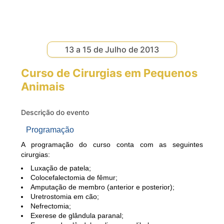
13 a 15 de Julho de 2013
Curso de Cirurgias em Pequenos
Animais
Descrição do evento
Programação
A
programação
do
curso
conta
com as
seguintes
cirurgias
:
Luxação
de
patela
;
Colocefalectomia
de
fêmur
;
Amputação
de
membro
(anterior e posterior);
Uretrostomia
em
cão
;
Nefrectomia
;
Exerese
de
gl
â
ndula
paranal
;