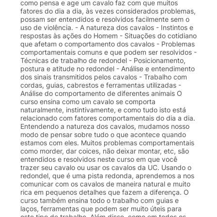
como pensa e age um cavalo faz com que muitos
fatores do dia a dia, às vezes considerados problemas,
possam ser entendidos e resolvidos facilmente sem o
uso de violência. - A natureza dos cavalos - Instintos e
respostas às ações do Homem - Situações do cotidiano
que afetam o comportamento dos cavalos - Problemas
comportamentais comuns e que podem ser resolvidos -
Técnicas de trabalho de redondel - Posicionamento,
postura e atitude no redondel - Análise e entendimento
dos sinais transmitidos pelos cavalos - Trabalho com
cordas, guias, cabrestos e ferramentas utilizadas -
Análise do comportamento de diferentes animais O
curso ensina como um cavalo se comporta
naturalmente, instintivamente, e como tudo isto está
relacionado com fatores comportamentais do dia a dia.
Entendendo a natureza dos cavalos, mudamos nosso
modo de pensar sobre tudo o que acontece quando
estamos com eles. Muitos problemas comportamentais
como morder, dar coices, não deixar montar, etc, são
entendidos e resolvidos neste curso em que você
trazer seu cavalo ou usar os cavalos da UC. Usando o
redondel, que é uma pista redonda, aprendemos a nos
comunicar com os cavalos de maneira natural e muito
rica em pequenos detalhes que fazem a diferença. O
curso também ensina todo o trabalho com guias e
laços, ferramentas que podem ser muito úteis para
este tipo de trabalho. Além disso, como em todos os