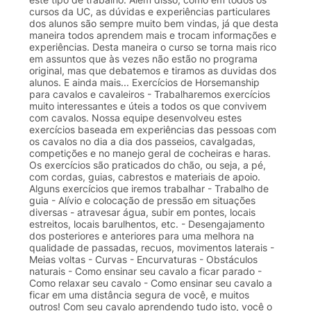
cursos da UC, as dúvidas e experiências particulares
dos alunos são sempre muito bem vindas, já que desta
maneira todos aprendem mais e trocam informações e
experiências. Desta maneira o curso se torna mais rico
em assuntos que às vezes não estão no programa
original, mas que debatemos e tiramos as duvidas dos
alunos. E ainda mais... Exercícios de Horsemanship
para cavalos e cavaleiros - Trabalharemos exercícios
muito interessantes e úteis a todos os que convivem
com cavalos. Nossa equipe desenvolveu estes
exercícios baseada em experiências das pessoas com
os cavalos no dia a dia dos passeios, cavalgadas,
competições e no manejo geral de cocheiras e haras.
Os exercícios são praticados do chão, ou seja, a pé,
com cordas, guias, cabrestos e materiais de apoio.
Alguns exercícios que iremos trabalhar - Trabalho de
guia - Alívio e colocação de pressão em situações
diversas - atravesar água, subir em pontes, locais
estreitos, locais barulhentos, etc. - Desengajamento
dos posteriores e anteriores para uma melhora na
qualidade de passadas, recuos, movimentos laterais -
Meias voltas - Curvas - Encurvaturas - Obstáculos
naturais - Como ensinar seu cavalo a ficar parado -
Como relaxar seu cavalo - Como ensinar seu cavalo a
ficar em uma distância segura de você, e muitos
outros! Com seu cavalo aprendendo tudo isto, você o