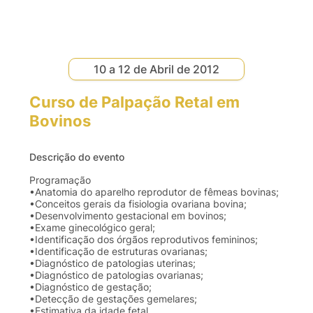
10 a 12 de Abril de 2012
Curso de Palpação Retal em
Bovinos
Descrição do evento
Programação
•Anatomia
do
aparelho
reprodutor
de
fêmeas
bovinas
;
•Conceitos
gerais
da
fisiologia
ovariana
bovina
;
•Desenvolvimento
gestacional
em
bovinos
;
•Exame
ginecológico
geral
;
•Identificação
dos
órgãos
reprodutivos
femininos
;
•Identificação
de
estruturas
ovarianas
;
•Diagnóstico
de
patologias
uterinas
;
•Diagnóstico
de
patologias
ovarianas
;
•Diagnóstico
de
gestação
;
•Detecção
de
gestações
gemelares
;
•Estimativa
da
idade
fetal.