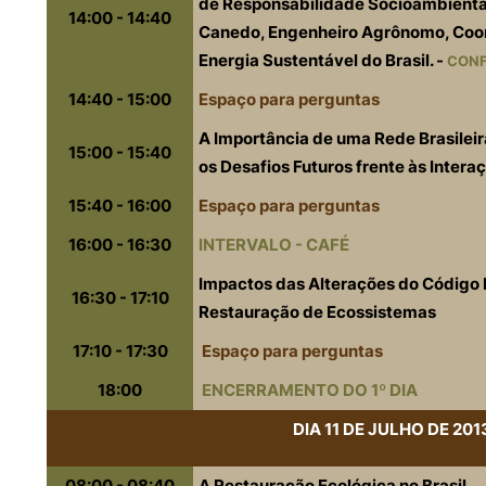
de
Responsabilidade
Socioambienta
14:00 - 14:40
Canedo
,
Engenheiro
Agrônomo
,
Coo
Energia
Sustentável
do
Brasil
. -
CON
14:40 - 15:00
Espaço
para
perguntas
A Importâ
ncia
de
uma
Rede
Brasilei
15:00 - 15:40
os
Desafios
Futuros
frente
às
Intera
15:40 - 16:00
Espaço
para
perguntas
16:00 - 16:30
INTERVALO
-
CAFÉ
Impactos
das
Alterações
do
Código
16:30 - 17:10
Restauração
de
Ecossistemas
17:10 - 17:30
Espaço
para
perguntas
18:00
ENCERRAMENTO
DO 1º
DIA
DIA
11 DE
JULHO
DE 201
08:00 - 08:40
A
Restauração
Ecológica
no
Brasil