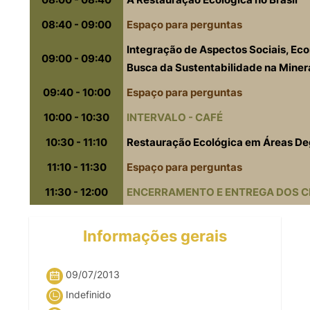
08:40 - 09:00
Espaço
para
perguntas
Integração
de
Aspectos
Sociais
,
Eco
09:00 - 09:40
Busca
da
Sustentabilidade
na
Miner
09:40 - 10:00
Espaço
para
perguntas
10:00 - 10:30
INTERVALO
-
CAFÉ
10:30 - 11:10
Restauração
Ecológica
em
Áreas
De
11:10 - 11:30
Espaço
para
perguntas
11:30 - 12:00
ENCERRAMENTO
E
ENTREGA
DOS
C
Informações gerais
09/07/2013
Indefinido