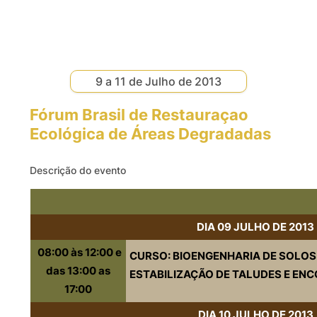
9 a 11 de Julho de 2013
Fórum Brasil de Restauraçao
Ecológica de Áreas Degradadas
Descrição do evento
DIA
09
JULHO
DE 2013
08:00
às
12:00 e
CURSO
:
BIOENGENHARIA
DE SOLOS
das
13:00 as
ESTABILIZAÇÃO
DE
TALUDES
E
ENC
17:00
DIA
10
JULHO
DE 2013