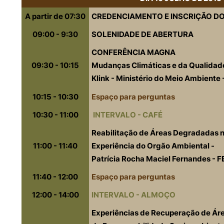
A
partir
de 07:30
CREDENCIAMENTO
E
INSCRIÇÃO
D
09:00 - 9:30
SOLENIDADE
DE
ABERTURA
CONFERÊNCIA
MAGNA
09:30 - 10:15
Mudanças
Climáticas
e
da
Qualidad
Klink
-
Ministério
do
Meio
Ambiente
10:15 - 10:30
Espaço
para
perguntas
10:30 - 11:00
INTERVALO
-
CAFÉ
Reabilitação
de
Áreas
Degradadas
11:00 - 11:40
Experiência
do
Orgão
Ambiental
-
Patrícia
Rocha
Maciel
Fernandes
-
F
11:40 - 12:00
Espaço
para
perguntas
12:00 - 14:00
INTERVALO
-
ALMOÇO
Experiências
de
Recuperação
de
Ár