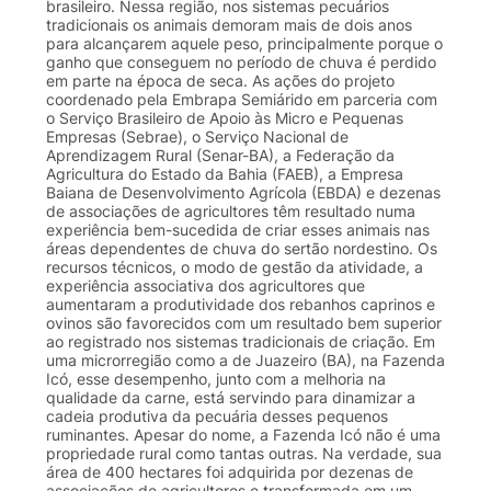
brasileiro. Nessa região, nos sistemas pecuários
tradicionais os animais demoram mais de dois anos
para alcançarem aquele peso, principalmente porque o
ganho que conseguem no período de chuva é perdido
em parte na época de seca. As ações do projeto
coordenado pela Embrapa Semiárido em parceria com
o Serviço Brasileiro de Apoio às Micro e Pequenas
Empresas (Sebrae), o Serviço Nacional de
Aprendizagem Rural (Senar-BA), a Federação da
Agricultura do Estado da Bahia (FAEB), a Empresa
Baiana de Desenvolvimento Agrícola (EBDA) e dezenas
de associações de agricultores têm resultado numa
experiência bem-sucedida de criar esses animais nas
áreas dependentes de chuva do sertão nordestino. Os
recursos técnicos, o modo de gestão da atividade, a
experiência associativa dos agricultores que
aumentaram a produtividade dos rebanhos caprinos e
ovinos são favorecidos com um resultado bem superior
ao registrado nos sistemas tradicionais de criação. Em
uma microrregião como a de Juazeiro (BA), na Fazenda
Icó, esse desempenho, junto com a melhoria na
qualidade da carne, está servindo para dinamizar a
cadeia produtiva da pecuária desses pequenos
ruminantes. Apesar do nome, a Fazenda Icó não é uma
propriedade rural como tantas outras. Na verdade, sua
área de 400 hectares foi adquirida por dezenas de
associações de agricultores e transformada em um