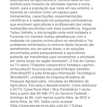
instituto para fomento da atividade caprina e ovina.
Assim, para a população que mora em seu entorno, a
fazenda se constitui como um espaço para
treinamentos, capacitações, experimentações
científicas e a realização de pesquisas participativas
que envolvem agricultores e profissionais das várias
instituições envolvidas com essa experiência. Segundo
Tadeu Voltolini, a microrregião onde está instalada a
Fazenda Icó mantém muitas semelhanças com a
realidade da caprino-ovinocultura no semiárido e ?os
problemas enfrentados no entorno desta fazenda são
semelhantes aos de outras áreas, e as soluções
encontradas pelos pesquisadores e agricultores
poderão ser transferidas para incrementar a atividade
em vários locais da região Nordeste?. O Dia de Campo
na TV sobre ?Trabalho coorporativo fortalece caprino-
ovinocultura? foi produzido pela Embrapa Semiário
(Petrolina/PE) e pela Embrapa Informação Tecnológica
(Brasília/DF), unidades da Empresa Brasileira de
Pesquisa Agropecuária, vinculada ao Ministério da
Agricultura, Pecuária e Abastecimento. Como sintonizar
o DCTV: Canal Rural (Net / Sky/ Parabólica) ? sexta-
feira a partir das 9h NBr (TV do Governo Federal) -
domingo às 8h, com reprise quarta-feira, às 9h10 e
sexta-feira, às 16h. Saiba como acessar
(http://www.ebcservicos.ebc.com.br/ ) Outras