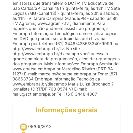
emissoras que transmitem o DCTV: TV Educativa de
São Carlos/SP (canal 48) ? quinta-feira, às 18h TV Sete
Lagoas /MG (canal 13) - quinta-feira, às 20h e sábado,
às 11h TV Itararé Campina Grande/PB - sábado, às 8h
TV Agromix, www.agromix.tv , diariamente Para
aqueles que não puderem assistir ao programa, a
Embrapa Informação Tecnológica comercializa cópias
em DVD que podem ser adquiridas pela Livraria
Embrapa por telefone (61) 3448-4236/3340-9999 ou
http://www.embrapa.br/liv. No site
http://www.embrapa.br/diacampo você acessa a
grade completa da programação, além de reportagens
dos programas. Mais informações: Embrapa Semiárido
www.cpatsa.embrapa.br Marcelino Ribeiro (DRT-BA
1127) E-mail:
marcelrn@cpatsa.embrapa.br
Fone: (87)
38663734 Embrapa Informação Tecnológica
www.embrapa.br/diacampo Maria Luiza Brochado ?
jornalista (DRT/DF 763 0574-V) E-mail:
malu@sct.embrapa.br
Tel.: (61) 3448 4807
Informações gerais
08/06/2012