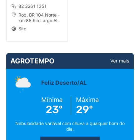
82 3261 1351
Rod. BR 104 Norte -
km 85 Rio Largo AL
Site
AGROTEMPO
Ver mais
Feliz Deserto/AL
Mínima
Máxima
23º
29º
Nebulosidade variável com chuva a qualquer hora do
dia.