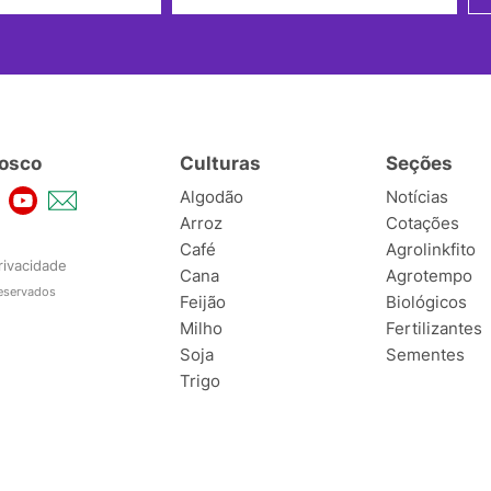
osco
Culturas
Seções
Algodão
Notícias
Arroz
Cotações
Café
Agrolinkfito
rivacidade
Cana
Agrotempo
reservados
Feijão
Biológicos
Milho
Fertilizantes
Soja
Sementes
Trigo