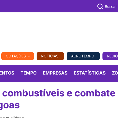
Buscar
PECUÁR
COTAÇÕES
NOTÍCIAS
AGROTEMPO
REGI
MPO
REGIONAL
COMERCIAL
AGROVIAGENS
ENTOS
TEMPO
EMPRESAS
ESTATÍSTICAS
Z
e combustíveis e combate
goas
 na qualidade