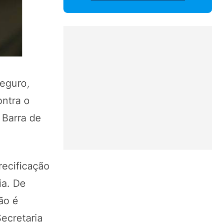
Seguro,
ontra o
 Barra de
recificação
ia. De
ão é
ecretaria