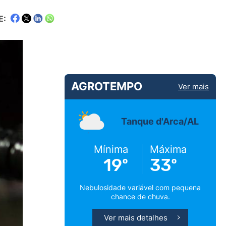
E:
AGROTEMPO
Ver mais
Tanque d'Arca/AL
Mínima
Máxima
19º
33º
Nebulosidade variável com pequena
chance de chuva.
Ver mais detalhes