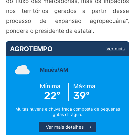
do fluxo das mercadorias, mas os impactos
nos territórios gerados a partir desse
processo de expansão agropecuária”,
pondera o presidente da estatal.
AGROTEMPO
Ver mais
Maués/AM
Mínima
Máxima
22º
39º
Muitas nuvens e chuva fraca composta de pequenas
gotas d´ água.
Ver mais detalhes