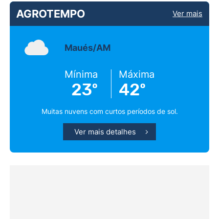
AGROTEMPO
Ver mais
Maués/AM
Mínima
Máxima
23º
42º
Muitas nuvens com curtos períodos de sol.
Ver mais detalhes