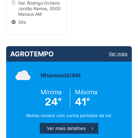
Gal. Rodrigo Octávio
Jordão Ramos, 3000
Manaus AM
Site
AGROTEMPO
Ver mais
Nhamundá/AM
Mínima
Máxima
24º
41º
Muitas nuvens com curtos períodos de sol.
Ver mais detalhes