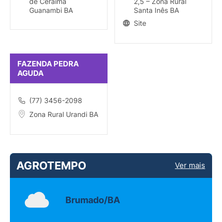
de Ceraíma
2,5 – Zona Rural
Guanambi BA
Santa Inês BA
Site
FAZENDA PEDRA
AGUDA
(77) 3456-2098
Zona Rural Urandi BA
AGROTEMPO
Ver mais
Brumado/BA