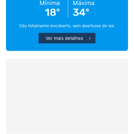
Mínima
Máxima
18º
34º
Céu totalmente encoberto, sem aberturas de sol.
Ver mais detalhes