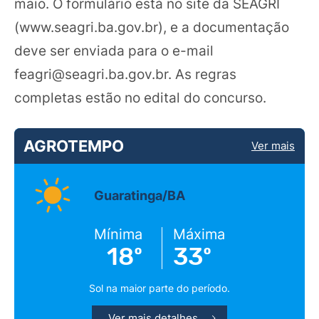
maio. O formulário está no site da SEAGRI
(www.seagri.ba.gov.br), e a documentação
deve ser enviada para o e-mail
feagri@seagri.ba.gov.br
. As regras
completas estão no edital do concurso.
AGROTEMPO
Ver mais
Guaratinga/BA
Mínima
Máxima
18º
33º
Sol na maior parte do período.
Ver mais detalhes