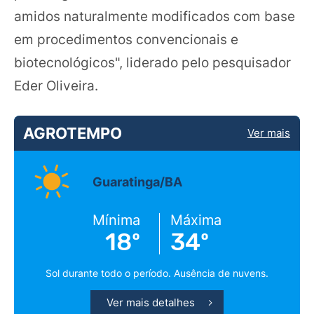
amidos naturalmente modificados com base
em procedimentos convencionais e
biotecnológicos", liderado pelo pesquisador
Eder Oliveira.
AGROTEMPO
Ver mais
Guaratinga/BA
Mínima
Máxima
18º
34º
Sol durante todo o período. Ausência de nuvens.
Ver mais detalhes