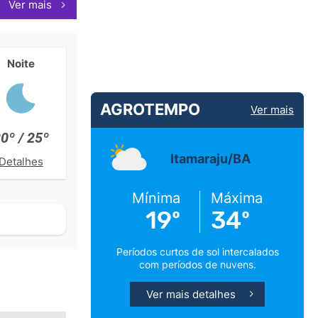
Ver mais
Noite
AGROTEMPO
Ver mais
0º / 25º
Itamaraju/BA
Detalhes
Mínima
Máxima
19º
34º
Períodos curtos de sol intercalados
com períodos de nuvens.
Ver mais detalhes