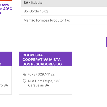
BA - Itabela
 terá
de 40°C
Boi Gordo 15Kg
a
Mamão Formosa Produtor 1Kg
COOPESBA -
A
COOPERATIVA MISTA
O
DOS PESCADORES DO
EXTREMO SUL DA BAHIA
RES.
(073) 3297-1122
-
Rua Dom Felipe, 233
ro BA
Caravelas BA