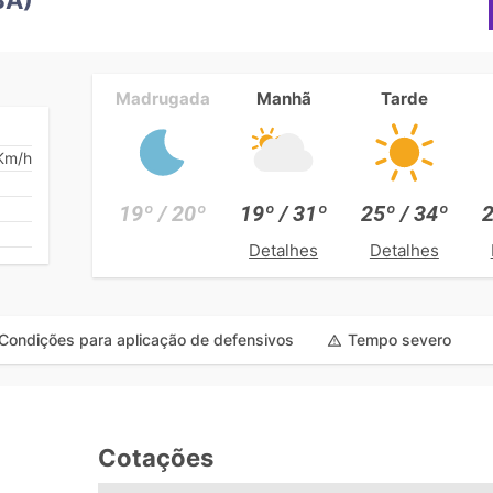
Madrugada
Manhã
Tarde
Km/h
19º / 20º
19º / 31º
25º / 34º
2
Detalhes
Detalhes
Condições para aplicação de defensivos
Tempo severo
Cotações
e