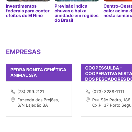
Investimentos
Previsão indica
Centro-Oeste
federais para conter
chuvas e baixa
calor acima 
efeitos do El Niño
umidade em regiões
nesta seman
do Brasil
EMPRESAS
COOPESSULBA -
PEDRA BONITA GENÉTICA
COOPERATIVA MIST
ANIMAL S/A
DOS PESCADORES D
SUL DA BAHIA RESP
(73) 299.2121
(073) 3288-1111
Fazenda dos Brejões,
Rua São Pedro, 188 
S/N Lajedão BA
Cx.P. 37 Porto Segu