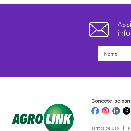
Ass
inf
Conecte-se con
Termos de Uso
P