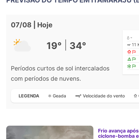
07/08 | Hoje
-
|
19°
34°
11 
Períodos curtos de sol intercalados
com períodos de nuvens.
Geada
Velocidade do vento
LEGENDA
Frio avança após
ciclone-bomba 