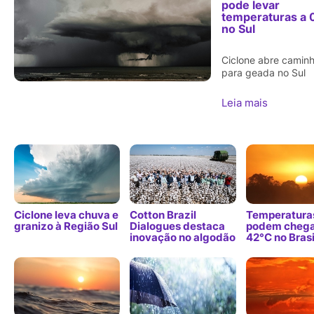
pode levar
temperaturas a 
no Sul
Ciclone abre camin
para geada no Sul
Leia mais
Ciclone leva chuva e
Cotton Brazil
Temperatura
granizo à Região Sul
Dialogues destaca
podem chega
inovação no algodão
42°C no Brasi