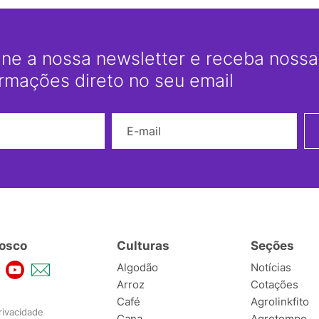
ine a nossa newsletter e receba nossas
ormações direto no seu email
Nome
E-mail
osco
Culturas
Seções
Algodão
Notícias
Arroz
Cotações
Café
Agrolinkfito
rivacidade
Cana
Agrotempo