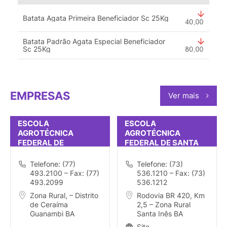
Batata Agata Primeira Beneficiador Sc 25Kg
Batata Padrão Agata Especial Beneficiador
Sc 25Kg
EMPRESAS
Ver mais
ESCOLA
ESCOLA
AGROTÉCNICA
AGROTÉCNICA
FEDERAL DE
FEDERAL DE SANTA
GUANAMBI (ANTÔNIO
INÊS
JOSÉ TEIXEIRA)
Telefone: (77)
Telefone: (73)
493.2100 – Fax: (77)
536.1210 – Fax: (73)
493.2099
536.1212
Zona Rural, – Distrito
Rodovia BR 420, Km
de Ceraíma
2,5 – Zona Rural
Guanambi BA
Santa Inês BA
Site