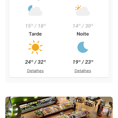
15º / 18º
14º / 30º
Tarde
Noite
24º / 32º
19º / 23º
Detalhes
Detalhes