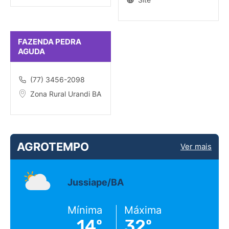
FAZENDA PEDRA
AGUDA
(77) 3456-2098
Zona Rural Urandi BA
AGROTEMPO
Ver mais
Jussiape/BA
Mínima
Máxima
14º
32º