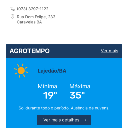
EXTREMO SUL DA
BAHIA RES.
(073) 3297-1122
Rua Dom Felipe, 233
Caravelas BA
AGROTEMPO
Ver mais
Lajedão/BA
Mínima
Máxima
19º
35º
Sol durante todo o período. Ausência de nuvens.
Ver mais detalhes