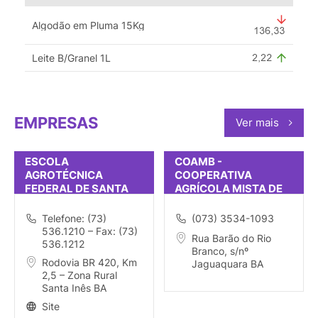
Algodão em Pluma 15Kg
Leite B/Granel 1L
EMPRESAS
Ver mais
ESCOLA
COAMB -
AGROTÉCNICA
COOPERATIVA
FEDERAL DE SANTA
AGRÍCOLA MISTA DE
INÊS
BATEIA
Telefone: (73)
(073) 3534-1093
536.1210 – Fax: (73)
Rua Barão do Rio
536.1212
Branco, s/nº
Rodovia BR 420, Km
Jaguaquara BA
2,5 – Zona Rural
Santa Inês BA
Site