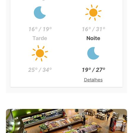
16º / 19º
16º / 31º
Tarde
Noite
25º / 34º
19º / 27º
Detalhes