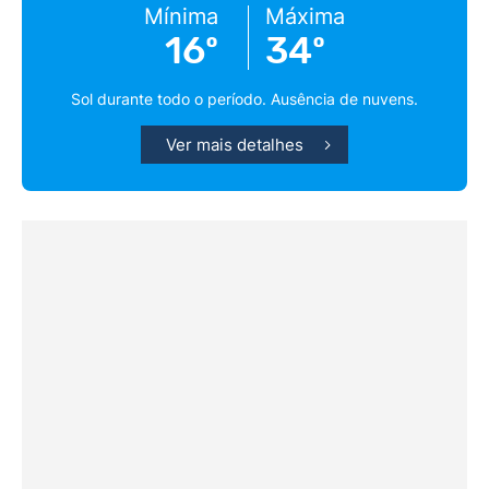
Mínima
Máxima
16º
34º
Sol durante todo o período. Ausência de nuvens.
Ver mais detalhes