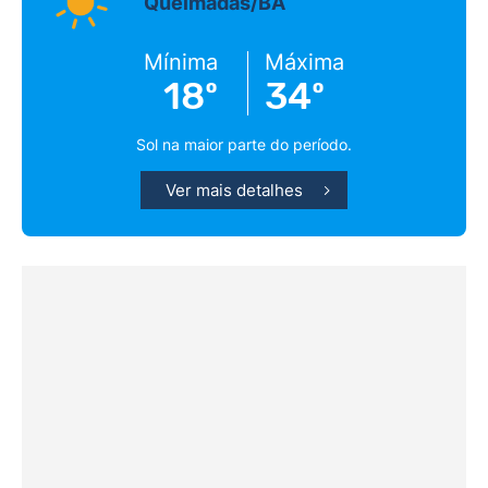
Queimadas/BA
Mínima
Máxima
18º
34º
Sol na maior parte do período.
Ver mais detalhes