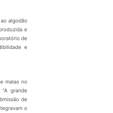
z ao algodão
 produzida e
boratório de
ibilidade e
de malas no
. “A grande
ubmissão de
ntegravam o