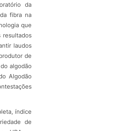
ratório da
da fibra na
nologia que
 resultados
ntir laudos
produtor de
 do algodão
 do Algodão
ontestações
leta, índice
oriedade de