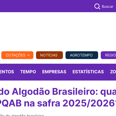
Buscar
PECUÁR
COTAÇÕES
NOTÍCIAS
AGROTEMPO
REGI
MPO
REGIONAL
COMERCIAL
AGROVIAGENS
ENTOS
TEMPO
EMPRESAS
ESTATÍSTICAS
Z
o Algodão Brasileiro: qua
 PQAB na safra 2025/2026
ão do algodão brasileiro