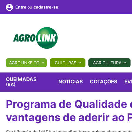
ou
cadastre-se
Entre
ULTURA
AGROLINKFITO
CULTURAS
AGRICULTURA
BIOLÓGICOS
COTAÇÕES
NOTÍCIAS
AGROTE
QUEIMADAS
NOTÍCIAS
COTAÇÕES
EV
(BA)
Fotos
os
Conversor
Colunistas
Eventos
e
Programa de Qualidade d
Vídeos
vantagens de aderir ao
Certificação do MAPA e inovações tecnológicas elevam padr