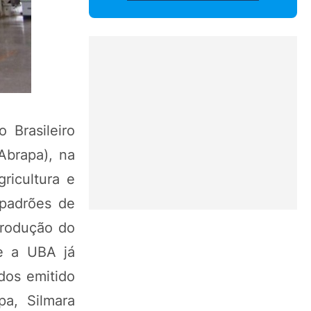
Brasileiro
Abrapa), na
ricultura e
 padrões de
produção do
e a UBA já
dos emitido
pa, Silmara