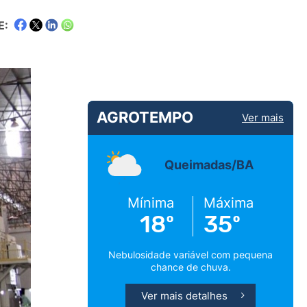
E:
AGROTEMPO
Ver mais
Queimadas/BA
Mínima
Máxima
18º
35º
Nebulosidade variável com pequena
chance de chuva.
Ver mais detalhes