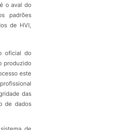
 é o aval do
os padrões
dos de HVI,
 oficial do
o produzido
rocesso este
rofissional
gridade das
xo de dados
 sistema de