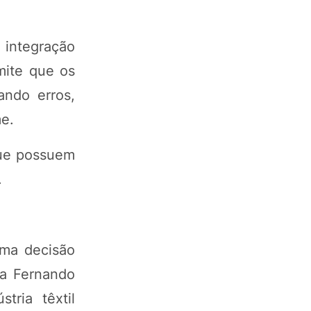
 integração
mite que os
ando erros,
me.
que possuem
.
uma decisão
ra Fernando
tria têxtil