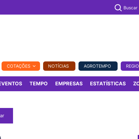
Buscar
PECUÁR
COTAÇÕES
NOTÍCIAS
AGROTEMPO
REGI
MPO
REGIONAL
COMERCIAL
AGROVIAGENS
EVENTOS
TEMPO
EMPRESAS
ESTATÍSTICAS
Z
ar
)