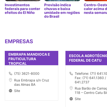
Investimentos
Previsão indica
Centro-Oeste
federais para conter
chuvas e baixa
calor acima 
efeitos do El Niño
umidade em regiões
nesta seman
do Brasil
EMPRESAS
EMBRAPA MANDIOCA E
ESCOLA AGROTÉCNI
FRUTICULTURA
FEDERAL DE CATU
TROPICAL
(75) 3621-8000
Telefone: (71) 641.1
Fax: (71) 641.1360 /
Rua Embrapa s/n Cruz
641.2737
das Almas BA
Rua Barão de Camaç
Site
118 – Centro Catu B
Site