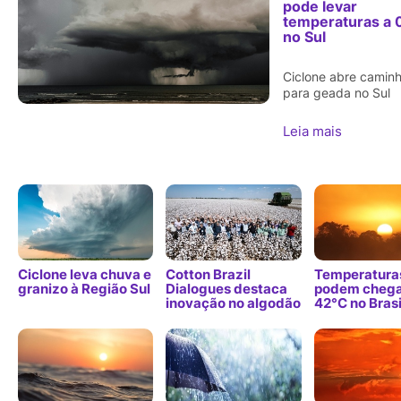
pode levar
temperaturas a 
no Sul
Ciclone abre camin
para geada no Sul
Leia mais
Ciclone leva chuva e
Cotton Brazil
Temperatura
granizo à Região Sul
Dialogues destaca
podem chega
inovação no algodão
42°C no Brasi