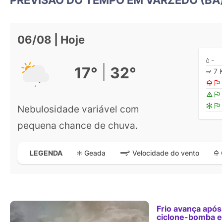
06/08 | Hoje
-
|
17°
32°
7 
Nebulosidade variável com
pequena chance de chuva.
Geada
Velocidade do vento
LEGENDA
Frio avança após
ciclone-bomba 