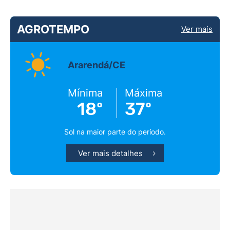
AGROTEMPO
Ver mais
Ararendá/CE
Mínima
Máxima
18º
37º
Sol na maior parte do período.
Ver mais detalhes