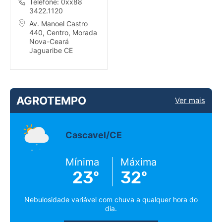
Telefone: 0xx88
3422.1120
Av. Manoel Castro
440, Centro, Morada
Nova-Ceará
Jaguaribe CE
AGROTEMPO
Ver mais
Cascavel/CE
Mínima
Máxima
23º
32º
Nebulosidade variável com chuva a qualquer hora do
dia.