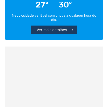
27º
30º
Nebulosidade variável com chuva a qualquer hora do
dia.
Ver mais detalhes