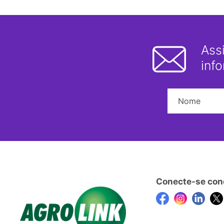
Ass
inf
Conecte-se con