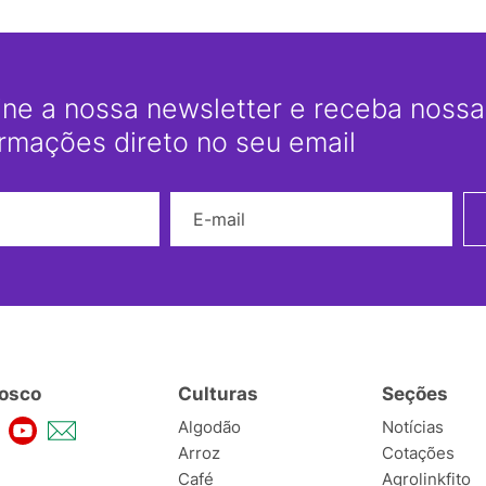
ine a nossa newsletter e receba nossas
ormações direto no seu email
Nome
E-mail
osco
Culturas
Seções
Algodão
Notícias
Arroz
Cotações
Café
Agrolinkfito