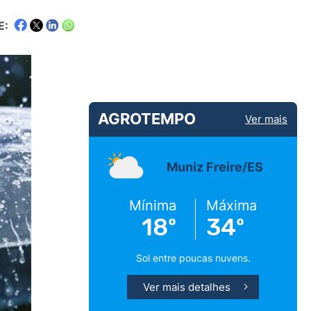
E:
AGROTEMPO
Ver mais
Muniz Freire/ES
Mínima
Máxima
18º
34º
Sol entre poucas nuvens.
Ver mais detalhes