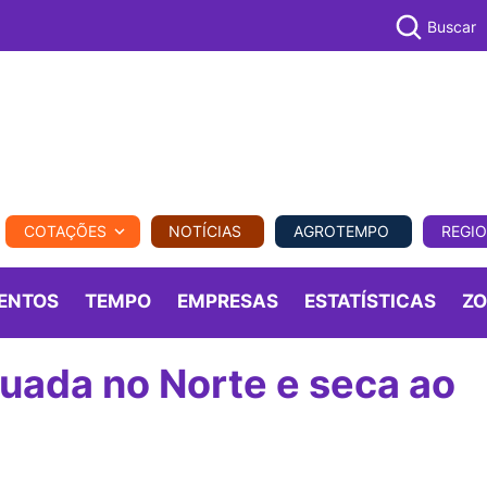
Buscar
PECUÁR
COTAÇÕES
NOTÍCIAS
AGROTEMPO
REGI
MPO
REGIONAL
COMERCIAL
AGROVIAGENS
ENTOS
TEMPO
EMPRESAS
ESTATÍSTICAS
Z
uada no Norte e seca ao