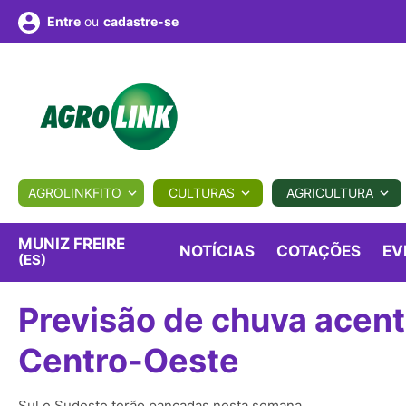
ou
cadastre-se
Entre
ULTURA
AGROLINKFITO
CULTURAS
AGRICULTURA
BIOLÓGICOS
COTAÇÕES
NOTÍCIAS
AGROTE
MUNIZ FREIRE
NOTÍCIAS
COTAÇÕES
EV
(ES)
Fotos
os
Conversor
Colunistas
Eventos
e
Previsão de chuva acent
Vídeos
Centro-Oeste
Sul e Sudeste terão pancadas nesta semana