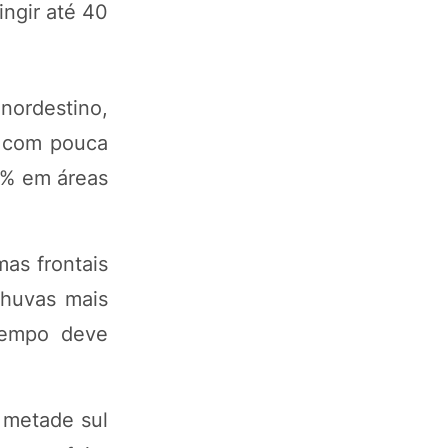
ingir até 40
nordestino,
, com pouca
0% em áreas
as frontais
chuvas mais
tempo deve
 metade sul