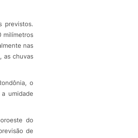
 previstos.
 milímetros
almente nas
, as chuvas
Rondônia, o
 a umidade
noroeste do
previsão de