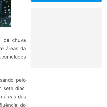
o de chuva
re áreas da
r acumulados
ssando pelo
 sete dias.
m áreas das
fluência do