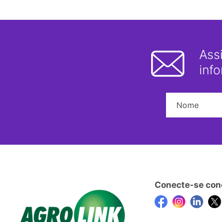
Ass
inf
Conecte-se con