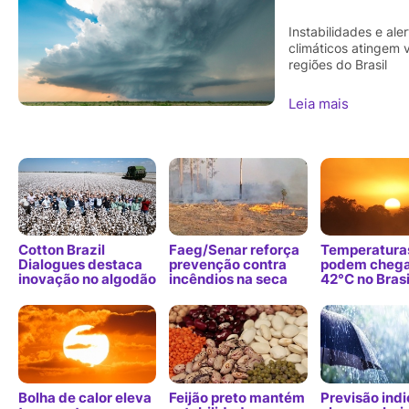
Instabilidades e ale
climáticos atingem 
regiões do Brasil
Leia mais
Cotton Brazil
Faeg/Senar reforça
Temperatura
Dialogues destaca
prevenção contra
podem chega
inovação no algodão
incêndios na seca
42°C no Brasi
Bolha de calor eleva
Feijão preto mantém
Previsão indi