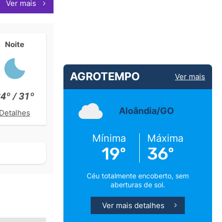
Ver mais
Noite
AGROTEMPO
Ver mais
4º / 31º
Aloândia/GO
Detalhes
Mínima
Máxima
19º
36º
Céu totalmente encoberto, sem
aberturas de sol.
Ver mais detalhes