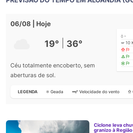
06/08 | Hoje
-
|
19°
36°
10 
Céu totalmente encoberto, sem
aberturas de sol.
Geada
Velocidade do vento
LEGENDA
Ciclone leva chu
granizo à Região