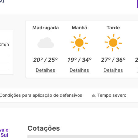
Madrugada
Manhã
Tarde
Km/h
20º / 25º
19º / 34º
27º / 36º
2
Detalhes
Detalhes
Detalhes
Condições para aplicação de defensivos
Tempo severo
Cotações
va e
 Sul