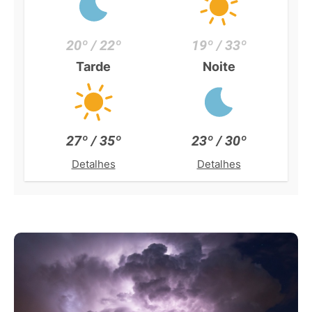
20º / 22º
19º / 33º
Tarde
Noite
27º / 35º
23º / 30º
Detalhes
Detalhes