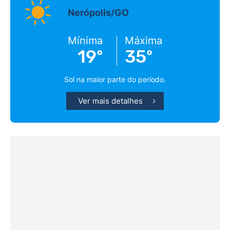
Nerópolis/GO
Mínima
Máxima
19º
35º
Sol na maior parte do período.
Ver mais detalhes