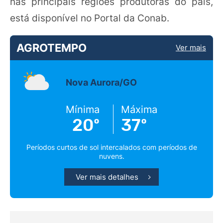
nas principais regiões produtoras do país,
está disponível no Portal da Conab.
AGROTEMPO
Ver mais
Nova Aurora/GO
Mínima
Máxima
20º
37º
Períodos curtos de sol intercalados com períodos de
nuvens.
Ver mais detalhes