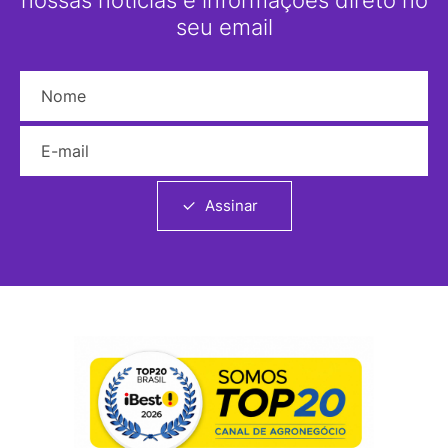
seu email
Nome
E-mail
Assinar