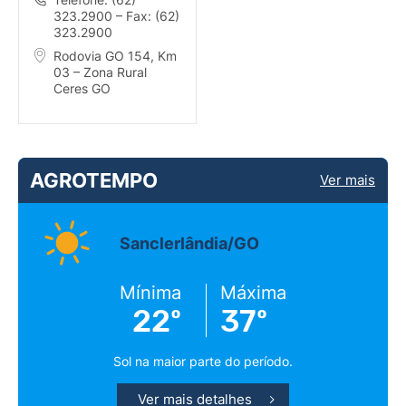
323.2900 – Fax: (62)
323.2900
Rodovia GO 154, Km
03 – Zona Rural
Ceres GO
AGROTEMPO
Ver mais
Sanclerlândia/GO
Mínima
Máxima
22º
37º
Sol na maior parte do período.
Ver mais detalhes