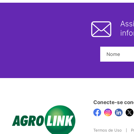
Ass
inf
Conecte-se con
Termos de Uso
P