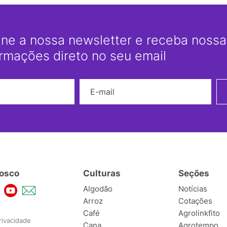
ine a nossa newsletter e receba nossas
ormações direto no seu email
Nome
E-mail
osco
Culturas
Seções
Algodão
Notícias
Arroz
Cotações
Café
Agrolinkfito
rivacidade
Cana
Agrotempo