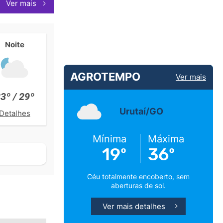
Ver mais
Noite
AGROTEMPO
Ver mais
3º / 29º
Urutaí/GO
Detalhes
Mínima
Máxima
19º
36º
Céu totalmente encoberto, sem
aberturas de sol.
Ver mais detalhes