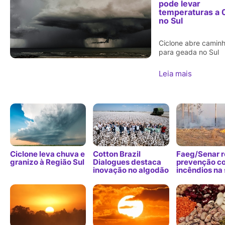
pode levar
temperaturas a 
no Sul
Ciclone abre camin
para geada no Sul
Leia mais
Ciclone leva chuva e
Cotton Brazil
Faeg/Senar r
granizo à Região Sul
Dialogues destaca
prevenção co
inovação no algodão
incêndios na