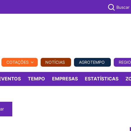
Buscar
PECUÁR
COTAÇÕES
NOTÍCIAS
AGROTEMPO
REGI
MPO
REGIONAL
COMERCIAL
AGROVIAGENS
EVENTOS
TEMPO
EMPRESAS
ESTATÍSTICAS
Z
ar