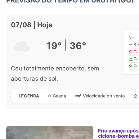
07/08 | Hoje
-
|
19°
36°
8 
Céu totalmente encoberto, sem
aberturas de sol.
Geada
Velocidade do vento
LEGENDA
Frio avança após
ciclone-bomba 