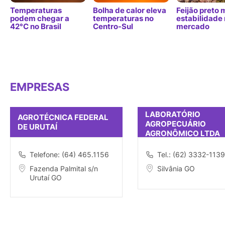
Temperaturas
Bolha de calor eleva
Feijão preto
podem chegar a
temperaturas no
estabilidade
42°C no Brasil
Centro-Sul
mercado
EMPRESAS
LABORATÓRIO
AGROTÉCNICA FEDERAL
AGROPECUÁRIO
DE URUTAÍ
AGRONÔMICO LTDA
Telefone: (64) 465.1156
Tel.: (62) 3332-1139
Fazenda Palmital s/n
Silvânia GO
Urutaí GO