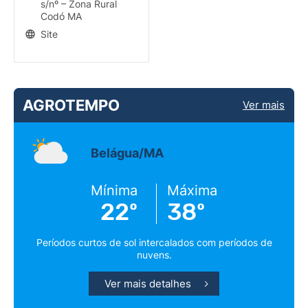
s/nº – Zona Rural
Codó MA
Site
AGROTEMPO
Ver mais
Belágua/MA
Mínima
Máxima
22º
38º
Períodos curtos de sol intercalados com períodos de
nuvens.
Ver mais detalhes