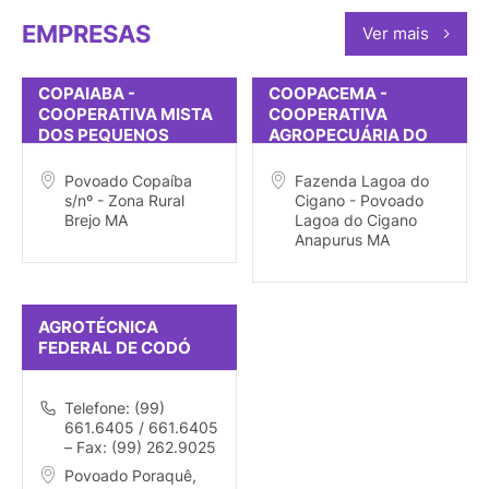
EMPRESAS
Ver mais
COPAIABA -
COOPACEMA -
COOPERATIVA MISTA
COOPERATIVA
DOS PEQUENOS
AGROPECUÁRIA DO
PRODUTORES RURAIS
CERRADO
DO POVOADO COPÍA
MARANHENSE
Povoado Copaíba
Fazenda Lagoa do
s/nº - Zona Rural
Cigano - Povoado
Brejo MA
Lagoa do Cigano
Anapurus MA
AGROTÉCNICA
FEDERAL DE CODÓ
Telefone: (99)
661.6405 / 661.6405
– Fax: (99) 262.9025
Povoado Poraquê,