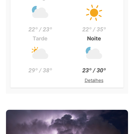
22º / 23º
22º / 35º
Tarde
Noite
29º / 38º
23º / 30º
Detalhes