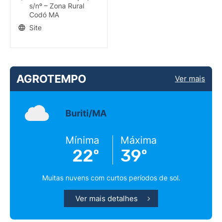
s/nº – Zona Rural
Codó MA
Site
AGROTEMPO
Ver mais
Buriti/MA
Mínima
Máxima
22º
39º
Muitas nuvens com curtos períodos de sol.
Ver mais detalhes