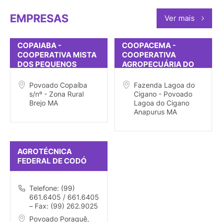
EMPRESAS
Ver mais
COPAIABA -
COOPACEMA -
COOPERATIVA MISTA
COOPERATIVA
DOS PEQUENOS
AGROPECUÁRIA DO
PRODUTORES RURAIS
CERRADO
DO POVOADO COPÍA
MARANHENSE
Povoado Copaíba
Fazenda Lagoa do
s/nº - Zona Rural
Cigano - Povoado
Brejo MA
Lagoa do Cigano
Anapurus MA
AGROTÉCNICA
FEDERAL DE CODÓ
Telefone: (99)
661.6405 / 661.6405
– Fax: (99) 262.9025
Povoado Poraquê,