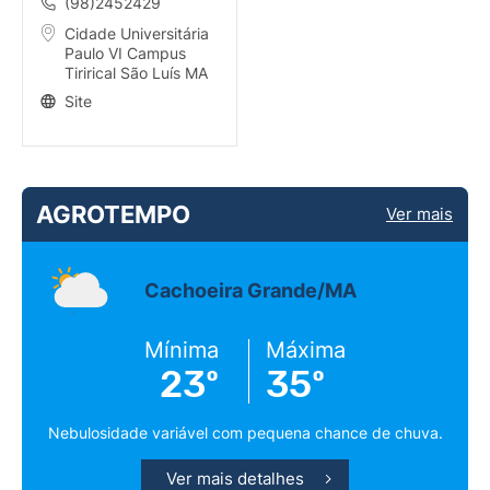
(98)2452429
Cidade Universitária
Paulo VI Campus
Tirirical São Luís MA
Site
AGROTEMPO
Ver mais
Cachoeira Grande/MA
Mínima
Máxima
23º
35º
Nebulosidade variável com pequena chance de chuva.
Ver mais detalhes