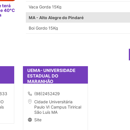
 terá
Vaca Gorda 15Kg
de 40°C
a
MA - Alto Alegre do Pindaré
Boi Gordo 15Kg
UEMA- UNIVERSIDADE
ESTADUAL DO
MARANHÃO
0633
(98)2452429
IO
Cidade Universitária
ís
Paulo VI Campus Tirirical
São Luís MA
Site