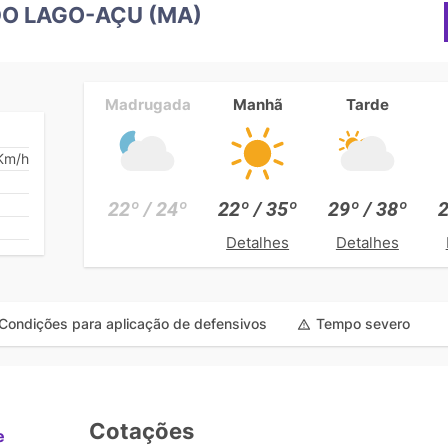
DO LAGO-AÇU (MA)
Madrugada
Manhã
Tarde
Km/h
22º / 24º
22º / 35º
29º / 38º
2
Detalhes
Detalhes
Condições para aplicação de defensivos
Tempo severo
Cotações
e