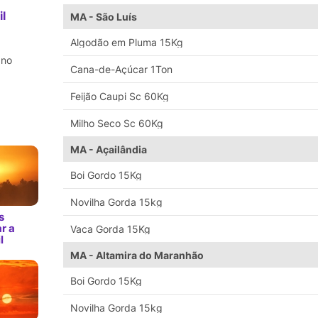
l
MA - São Luís
Algodão em Pluma 15Kg
 no
Cana-de-Açúcar 1Ton
Feijão Caupi Sc 60Kg
Milho Seco Sc 60Kg
MA - Açailândia
Boi Gordo 15Kg
Novilha Gorda 15kg
s
r a
Vaca Gorda 15Kg
l
MA - Altamira do Maranhão
Boi Gordo 15Kg
Novilha Gorda 15kg