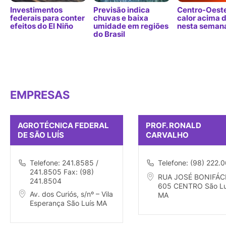
Investimentos
Previsão indica
Centro-Oeste
federais para conter
chuvas e baixa
calor acima 
efeitos do El Niño
umidade em regiões
nesta seman
do Brasil
EMPRESAS
AGROTÉCNICA FEDERAL
PROF. RONALD
DE SÃO LUÍS
CARVALHO
Telefone: 241.8585 /
Telefone: (98) 222.
241.8505 Fax: (98)
RUA JOSÉ BONIFÁC
241.8504
605 CENTRO São Lu
Av. dos Curiós, s/nº – Vila
MA
Esperança São Luís MA