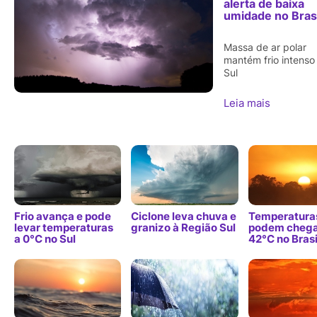
alerta de baixa
umidade no Brasi
Massa de ar polar
mantém frio intenso
Sul
Leia mais
Frio avança e pode
Ciclone leva chuva e
Temperatura
levar temperaturas
granizo à Região Sul
podem chega
a 0°C no Sul
42°C no Brasi