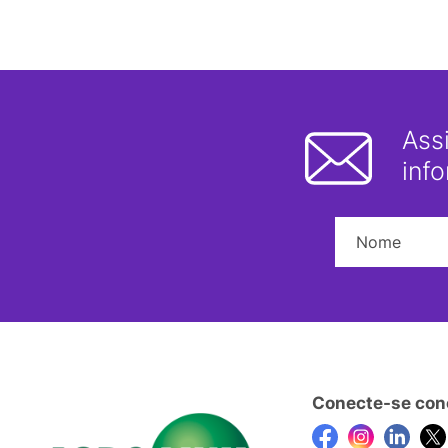
Ass
inf
Conecte-se con