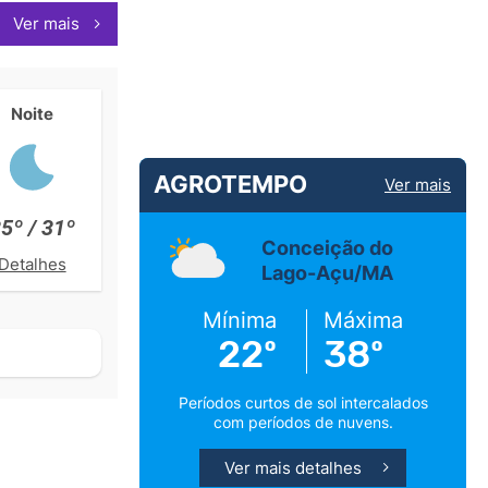
Ver mais
Noite
AGROTEMPO
Ver mais
5º / 31º
Conceição do
Detalhes
Lago-Açu/MA
Mínima
Máxima
22º
38º
Períodos curtos de sol intercalados
com períodos de nuvens.
Ver mais detalhes