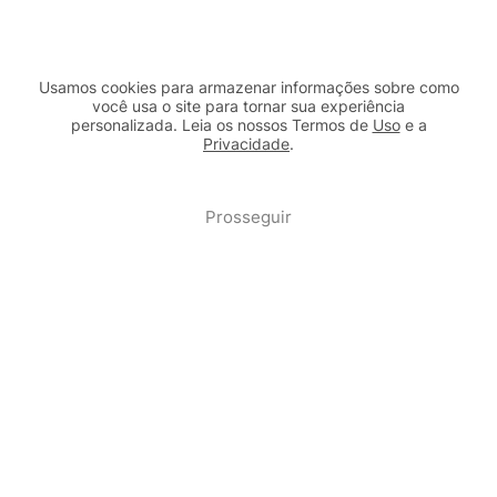
Usamos cookies para armazenar informações sobre como
você usa o site para tornar sua experiência
personalizada. Leia os nossos Termos de
Uso
e a
Privacidade
.
2b98f7e1-9590-46d7-af32-2c8a921a53c7
Prosseguir