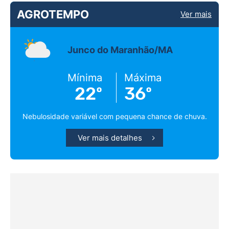
AGROTEMPO
Ver mais
Junco do Maranhão/MA
Mínima
Máxima
22º
36º
Nebulosidade variável com pequena chance de chuva.
Ver mais detalhes