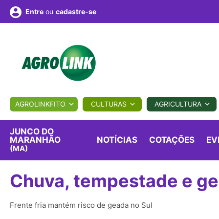
ou
cadastre-se
Entre
ULTURA
AGROLINKFITO
CULTURAS
AGRICULTURA
BIOLÓGICOS
COTAÇÕES
NOTÍCIAS
AGROTE
JUNCO DO
MARANHÃO
NOTÍCIAS
COTAÇÕES
EV
(MA)
Fotos
os
Conversor
Colunistas
Eventos
e
Vídeos
Chuva, tempestade e ge
Frente fria mantém risco de geada no Sul