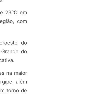
 de 23°C em
egião, com
oroeste do
o Grande do
ativa.
des na maior
rgipe, além
em torno de