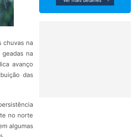
Ver mais detalhes
as chuvas na
 geadas na
dica avanço
ibuição das
persistência
te no norte
 em algumas
á.