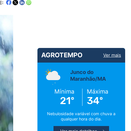
E:
AGROTEMPO
Ver mais
Junco do
Maranhão/MA
Mínima
Máxima
21º
34º
Nebulosidade variável com chuva a
qualquer hora do dia.