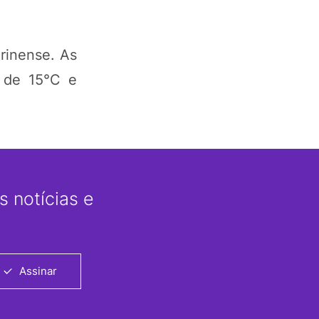
arinense. As
 de 15°C e
 notícias e
Assinar