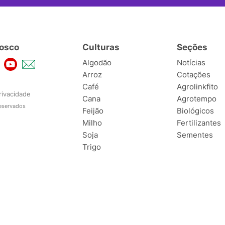
osco
Culturas
Seções
Algodão
Notícias
Arroz
Cotações
Café
Agrolinkfito
rivacidade
Cana
Agrotempo
reservados
Feijão
Biológicos
Milho
Fertilizantes
Soja
Sementes
Trigo