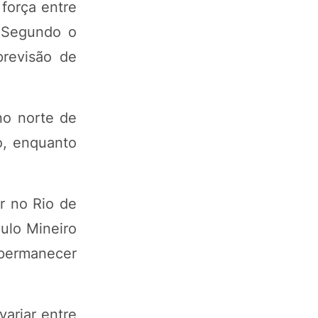
força entre
. Segundo o
previsão de
no norte de
o, enquanto
r no Rio de
gulo Mineiro
 permanecer
ariar entre