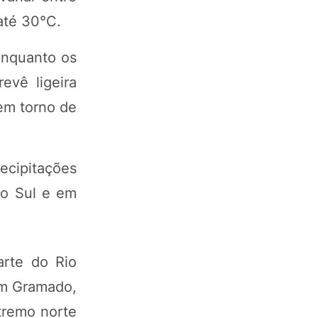
até 30°C.
 enquanto os
evê ligeira
em torno de
ecipitações
do Sul e em
arte do Rio
Em Gramado,
tremo norte