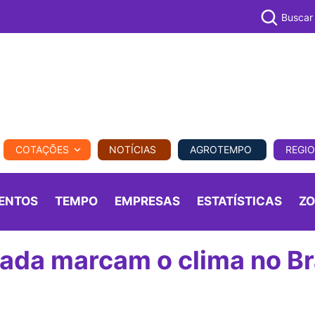
Buscar
PECUÁR
COTAÇÕES
NOTÍCIAS
AGROTEMPO
REGI
MPO
REGIONAL
COMERCIAL
AGROVIAGENS
ENTOS
TEMPO
EMPRESAS
ESTATÍSTICAS
Z
ada marcam o clima no Br