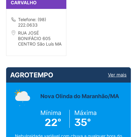
CARVALHO
Telefone: (98)
222.0633
RUA JOSÉ
BONIFÁCIO 605
CENTRO São Luís MA
AGROTEMPO
Ver mais
Nova Olinda do Maranhão/MA
Mínima
Máxima
22º
35º
Nebulosidade variável com chuva a qualquer hora do