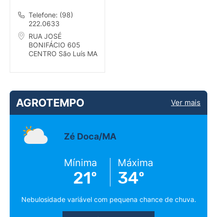
Telefone: (98)
222.0633
RUA JOSÉ
BONIFÁCIO 605
CENTRO São Luís MA
AGROTEMPO
Ver mais
Zé Doca/MA
Mínima
Máxima
21º
34º
Nebulosidade variável com pequena chance de chuva.