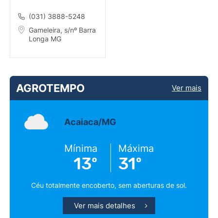
BARRA LONGA
(031) 3888-5248
Gameleira, s/nº Barra
Longa MG
AGROTEMPO
Ver mais
Acaiaca/MG
Mínima
Máxima
13º
31º
Céu totalmente encoberto, sem aberturas de sol.
Ver mais detalhes