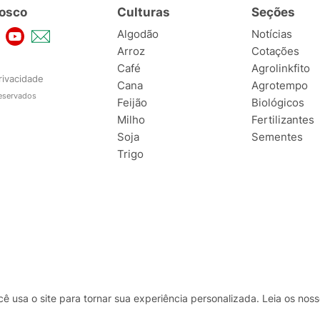
osco
Culturas
Seções
Algodão
Notícias
Arroz
Cotações
Café
Agrolinkfito
rivacidade
Cana
Agrotempo
reservados
Feijão
Biológicos
Milho
Fertilizantes
Soja
Sementes
Trigo
usa o site para tornar sua experiência personalizada. Leia os no