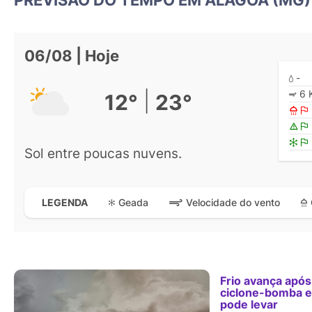
06/08 | Hoje
-
6 
|
12°
23°
Sol entre poucas nuvens.
Geada
Velocidade do vento
LEGENDA
Frio avança após
ciclone-bomba 
pode levar