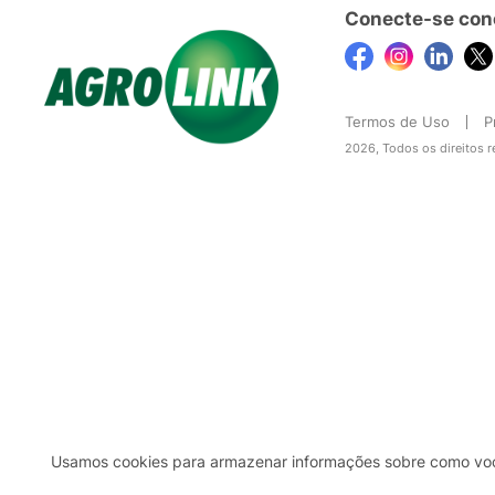
Conecte-se con
Termos de Uso
P
2026, Todos os direitos 
Usamos cookies para armazenar informações sobre como você 
2b98f7e1-9590-46d7-af32-2c8a921a53c7