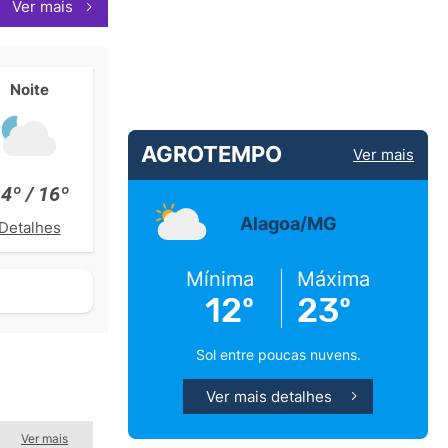
Ver mais
Noite
AGROTEMPO
Ver mais
4º / 16º
Alagoa/MG
Detalhes
Mínima
Máxima
12º
23º
Sol entre poucas nuvens.
Ver mais detalhes
Ver mais