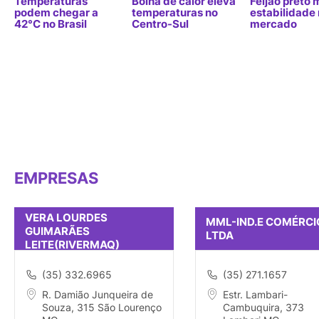
Temperaturas
Bolha de calor eleva
Feijão preto
podem chegar a
temperaturas no
estabilidade
42°C no Brasil
Centro-Sul
mercado
EMPRESAS
VERA LOURDES
MML-IND.E COMÉRCI
GUIMARÃES
LTDA
LEITE(RIVERMAQ)
(35) 332.6965
(35) 271.1657
R. Damião Junqueira de
Estr. Lambari-
Souza, 315 São Lourenço
Cambuquira, 373