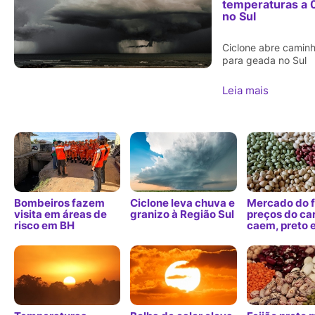
temperaturas a 
no Sul
Ciclone abre camin
para geada no Sul
Leia mais
Bombeiros fazem
Ciclone leva chuva e
Mercado do f
visita em áreas de
granizo à Região Sul
preços do ca
risco em BH
caem, preto 