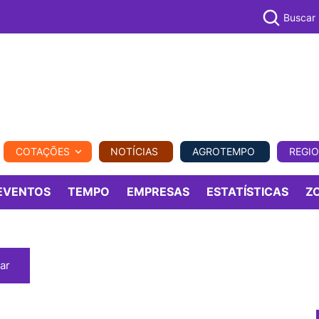
Buscar
PECUÁR
COTAÇÕES
NOTÍCIAS
AGROTEMPO
REGI
MPO
REGIONAL
COMERCIAL
AGROVIAGENS
EVENTOS
TEMPO
EMPRESAS
ESTATÍSTICAS
Z
ar