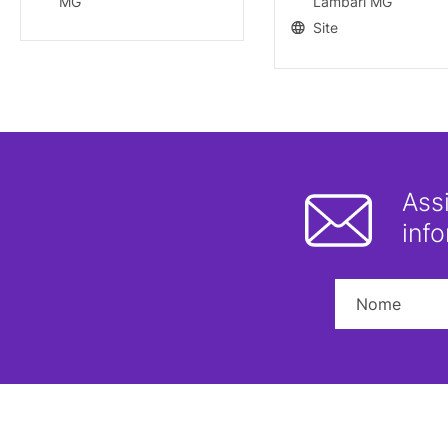
MG
Lambari MG
Site
Ass
inf