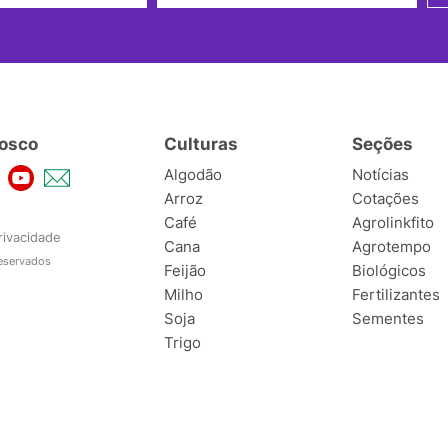
osco
Culturas
Seções
Algodão
Notícias
Arroz
Cotações
Café
Agrolinkfito
rivacidade
Cana
Agrotempo
reservados
Feijão
Biológicos
Milho
Fertilizantes
Soja
Sementes
Trigo