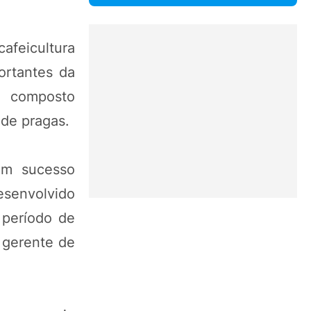
afeicultura
ortantes da
o composto
 de pragas.
om sucesso
esenvolvido
 período de
 gerente de