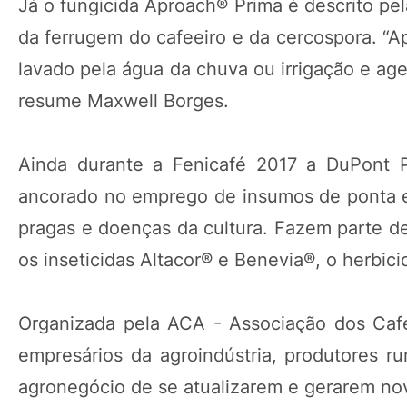
Já o fungicida Aproach® Prima é descrito pe
da ferrugem do cafeeiro e da cercospora. “A
lavado pela água da chuva ou irrigação e age 
resume Maxwell Borges.
Ainda durante a Fenicafé 2017 a DuPont P
ancorado no emprego de insumos de ponta e n
pragas e doenças da cultura. Fazem parte d
os inseticidas Altacor® e Benevia®, o herbici
Organizada pela ACA - Associação dos Cafei
empresários da agroindústria, produtores ru
agronegócio de se atualizarem e gerarem no