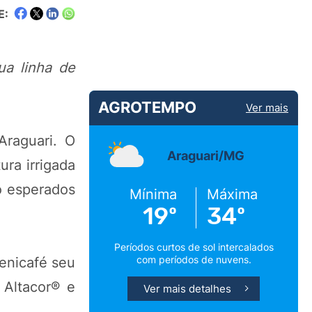
E:
ua linha de
AGROTEMPO
Ver mais
Araguari. O
Araguari/MG
ura irrigada
o esperados
Mínima
Máxima
19º
34º
Períodos curtos de sol intercalados
com períodos de nuvens.
enicafé seu
 Altacor® e
Ver mais detalhes