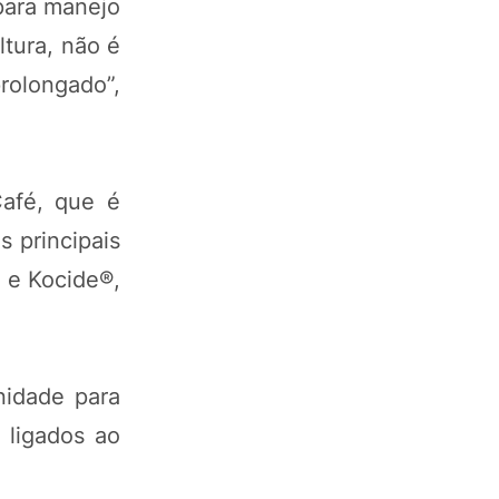
para manejo
tura, não é
prolongado”,
Café, que é
 principais
 e Kocide®,
nidade para
s ligados ao