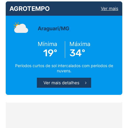
AGROTEMPO
Ver mais
Araguari/MG
Mínima
Máxima
19º
34º
Períodos curtos de sol intercalados com períodos de
nuvens.
Ver mais detalhes