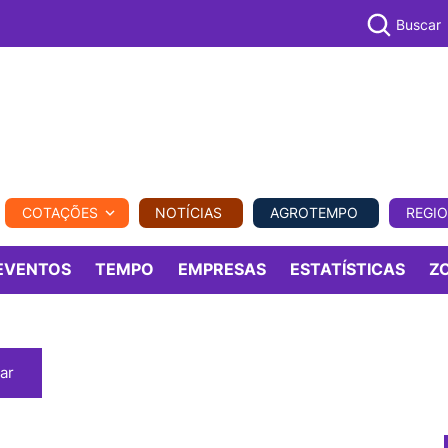
Buscar
PECUÁR
COTAÇÕES
NOTÍCIAS
AGROTEMPO
REGI
MPO
REGIONAL
COMERCIAL
AGROVIAGENS
EVENTOS
TEMPO
EMPRESAS
ESTATÍSTICAS
Z
ar