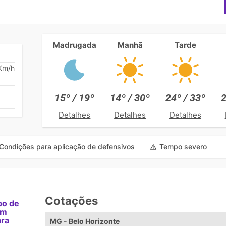
Madrugada
Manhã
Tarde
Km/h
15º / 19º
14º / 30º
24º / 33º
2
Detalhes
Detalhes
Detalhes
Condições para aplicação de defensivos
Tempo severo
Cotações
po de
am
ara
MG - Belo Horizonte