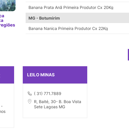
Banana Prata Anã Primeira Produtor Cx 20Kg
ca
MG - Botumirim
xa
regiões
Banana Nanica Primeira Produtor Cx 22Kg
LEILO MINAS
E
( 31) 771.7889
R, Baité, 30- B. Boa Vista
 -
Sete Lagoas MG
hos