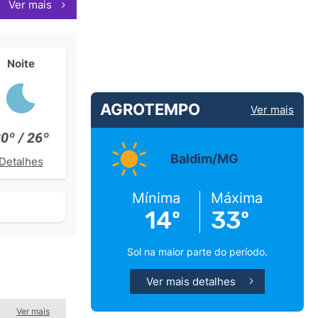
Ver mais
Noite
AGROTEMPO
Ver mais
0º / 26º
Baldim/MG
Detalhes
Mínima
Máxima
14º
33º
Sol na maior parte do período.
Ver mais detalhes
Ver mais