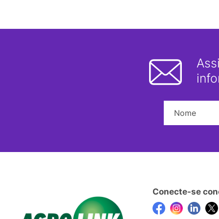
Ass
inf
Conecte-se con