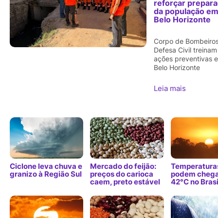
reforçar prepar
da população e
Belo Horizonte
Corpo de Bombeiros
Defesa Civil treinam
ações preventivas 
Belo Horizonte
Leia mais
Ciclone leva chuva e
Mercado do feijão:
Temperatura
granizo à Região Sul
preços do carioca
podem chega
caem, preto estável
42°C no Brasi