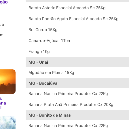
ação
m
Batata Asterix Especial Atacado Sc 25Kg
Batata Padrão Agata Especial Atacado Sc 25Kg
 e
Boi Gordo 15Kg
em
Cana-de-Açúcar 1Ton
Frango 1Kg
MG - Unaí
Algodão em Pluma 15Kg
MG - Bocaiúva
Banana Nanica Primeira Produtor Cx 22Kg
s
r a
Banana Prata Anã Primeira Produtor Cx 20Kg
l
MG - Bonito de Minas
Banana Nanica Primeira Produtor Cx 22Kg