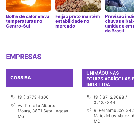
Bolha de calor eleva
Feijão preto mantém
Previsão indi
temperaturas no
estabilidade no
chuvas e bai
Centro-Sul
mercado
umidade em 
do Brasil
EMPRESAS
UNIMÁQUINAS
COSSISA
EQUIPS.AGRÍCOLAS 
INDS.LTDA
(31) 3773 4300
(31) 3712.3088 /
3712.4844
Av. Prefeito Alberto
R. Pernambuco, 342
Moura, 8871 Sete Lagoas
Matozinhos Matozin
MG
MG