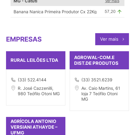
MG - Catuti
Ver mais
Banana Nanica Primeira Produtor Cx 22Kg
EMPRESAS
Ver mais
AGROWAL-COM.E
RURAL LEILÕES LTDA
DIST.DE PRODUTOS
(33) 522.4144
(33) 3521.6239
R. José Cazzenilli,
Av. Caio Martins, 61
980 Teófilo Otoni MG
loja 7 Teófilo Otoni
MG
AGRÍCOLA ANTONIO
VERSIANI ATHAYDE –
UFMG