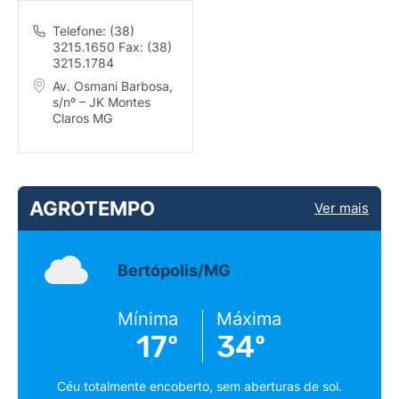
Telefone: (38)
3215.1650 Fax: (38)
3215.1784
Av. Osmani Barbosa,
s/nº – JK Montes
Claros MG
AGROTEMPO
Ver mais
Bertópolis/MG
Mínima
Máxima
17º
34º
Céu totalmente encoberto, sem aberturas de sol.