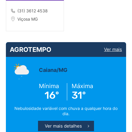
SOLOS E QUÍMICA
(31) 3612 4538
Viçosa MG
AGROTEMPO
Ver mais
Caiana/MG
Mínima
Máxima
16º
31º
Nebulosidade variável com chuva a qualquer hora do
dia.
Ver mais detalhes