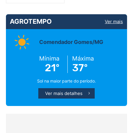
AGROTEMPO
Ver mais
Comendador Gomes/MG
Mínima
Máxima
21º
37º
Sol na maior parte do período.
Ver mais detalhes